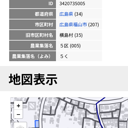
ID
3420735005
都道府県
広島県
(34)
市区町村
広島県福山市
(207)
旧市区町村名
横島村 (35)
農業集落名
５区 (005)
農業集落名（よみ）
５く
地図表示
+
−