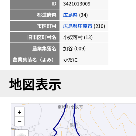
ID
3421013009
都道府県
広島県
(34)
市区町村
広島県庄原市
(210)
旧市区町村名
小奴可村 (13)
農業集落名
加谷 (009)
農業集落名（よみ）
かだに
地図表示
+
−