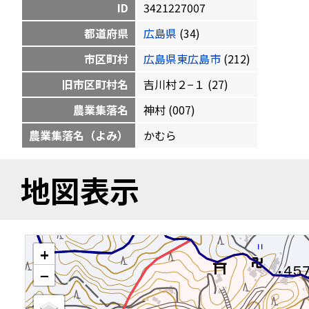
ID
3421227007
都道府県
広島県
(34)
市区町村
広島県東広島市
(212)
旧市区町村名
吉川村２−１ (27)
農業集落名
神村 (007)
農業集落名（よみ）
かむら
地図表示
+
−