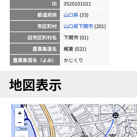
ID
3520101021
都道府県
山口県
(35)
市区町村
山口県下関市
(201)
旧市区町村名
下関市 (01)
農業集落名
梶栗 (021)
農業集落名（よみ）
かじくり
地図表示
+
−