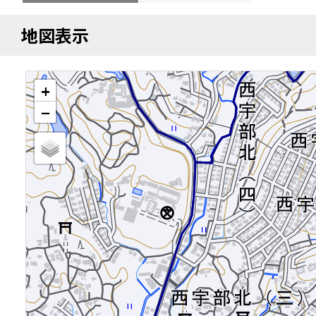
地図表示
+
−