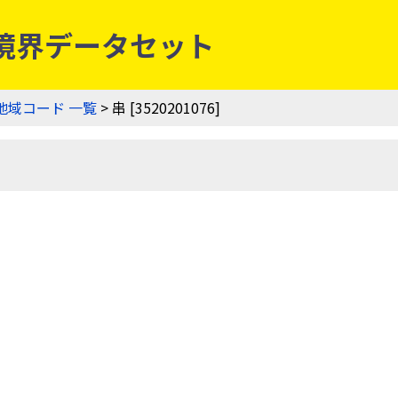
業集落境界データセット
地域コード 一覧
> 串 [3520201076]