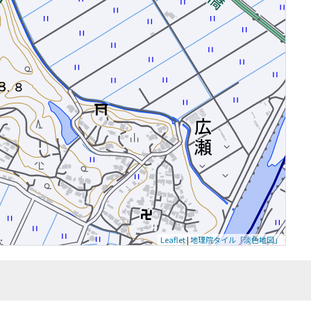
Leaflet
|
地理院タイル「淡色地図」