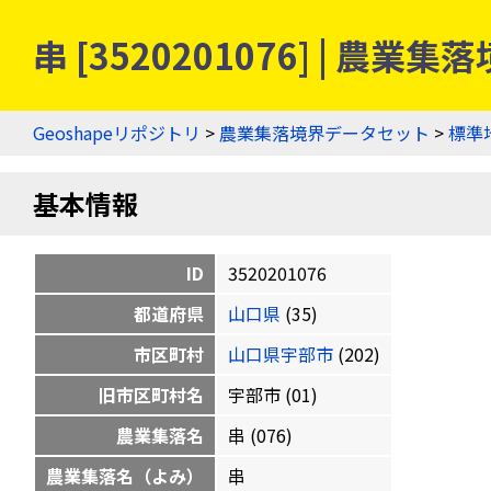
串 [3520201076] | 農
Geoshapeリポジトリ
>
農業集落境界データセット
>
標準
基本情報
ID
3520201076
都道府県
山口県
(35)
市区町村
山口県宇部市
(202)
旧市区町村名
宇部市 (01)
農業集落名
串 (076)
農業集落名（よみ）
串