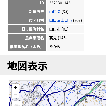
ID
3520301145
都道府県
山口県
(35)
市区町村
山口県山口市
(203)
旧市区町村名
山口市 (01)
農業集落名
高見 (145)
農業集落名（よみ）
たかみ
地図表示
+
−