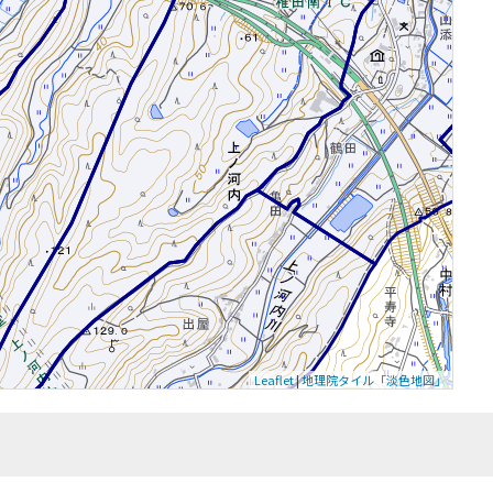
Leaflet
|
地理院タイル「淡色地図」