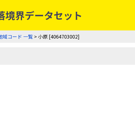
農業集落境界データセット
地域コード 一覧
> 小原 [4064703002]