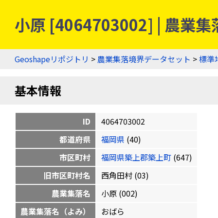
小原 [4064703002] | 
Geoshapeリポジトリ
>
農業集落境界データセット
>
標準
基本情報
ID
4064703002
都道府県
福岡県
(40)
市区町村
福岡県築上郡築上町
(647)
旧市区町村名
西角田村 (03)
農業集落名
小原 (002)
農業集落名（よみ）
おばら