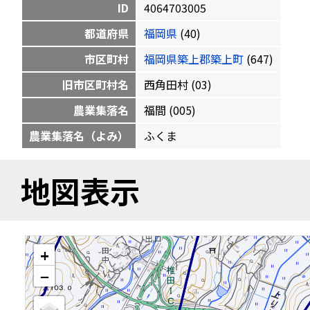
ID
4064703005
都道府県
福岡県
(40)
市区町村
福岡県築上郡築上町
(647)
旧市区町村名
西角田村 (03)
農業集落名
福間 (005)
農業集落名（よみ）
ふくま
地図表示
+
−