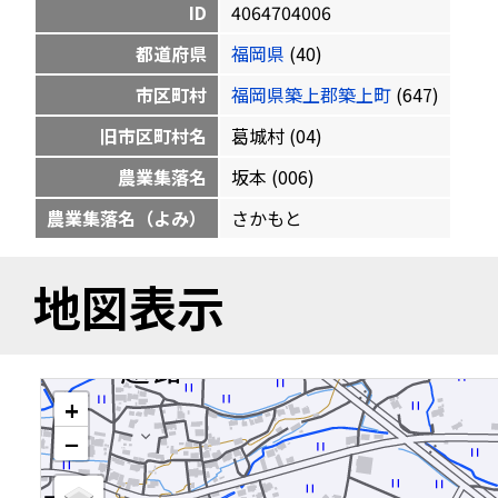
ID
4064704006
都道府県
福岡県
(40)
市区町村
福岡県築上郡築上町
(647)
旧市区町村名
葛城村 (04)
農業集落名
坂本 (006)
農業集落名（よみ）
さかもと
地図表示
+
−