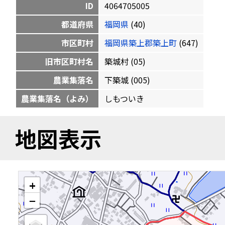
ID
4064705005
都道府県
福岡県
(40)
市区町村
福岡県築上郡築上町
(647)
旧市区町村名
築城村 (05)
農業集落名
下築城 (005)
農業集落名（よみ）
しもついき
地図表示
+
−