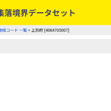
| 農業集落境界データセット
地域コード 一覧
> 上別府 [4064705007]