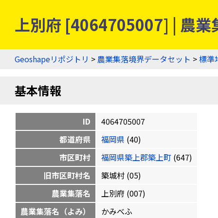
上別府 [4064705007] 
Geoshapeリポジトリ
>
農業集落境界データセット
>
標準
基本情報
ID
4064705007
都道府県
福岡県
(40)
市区町村
福岡県築上郡築上町
(647)
旧市区町村名
築城村 (05)
農業集落名
上別府 (007)
農業集落名（よみ）
かみべふ