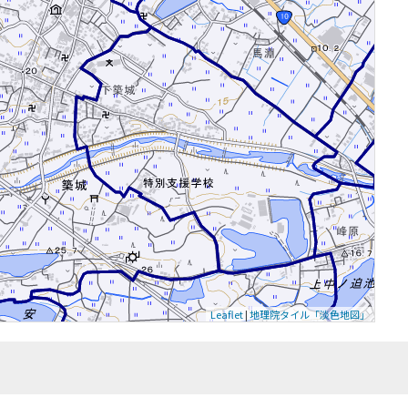
Leaflet
|
地理院タイル「淡色地図」