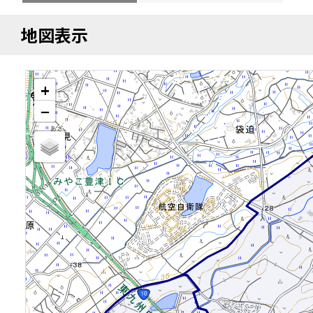
地図表示
+
−