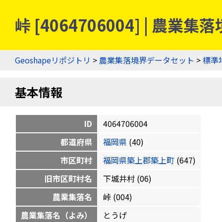
峠 [4064706004] | 農
Geoshapeリポジトリ
>
農業集落境界データセット
>
標準
基本情報
ID
4064706004
都道府県
福岡県
(40)
市区町村
福岡県築上郡築上町
(647)
旧市区町村名
下城井村 (06)
農業集落名
峠 (004)
農業集落名（よみ）
とうげ