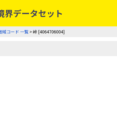
業集落境界データセット
地域コード 一覧
> 峠 [4064706004]