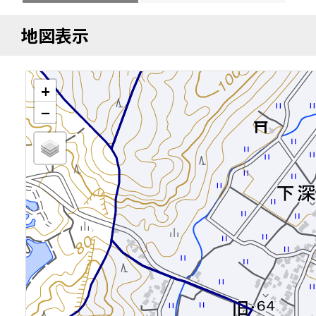
地図表示
+
−