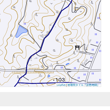
Leaflet
|
地理院タイル「淡色地図」