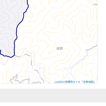
Leaflet
|
地理院タイル「淡色地図」