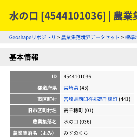
水の口 [4544101036] 
Geoshapeリポジトリ
>
農業集落境界データセット
>
標準
基本情報
ID
4544101036
都道府県
宮崎県
(45)
市区町村
宮崎県西臼杵郡高千穂町
(441)
旧市区町村名
高千穂町 (01)
農業集落名
水の口 (036)
農業集落名（よみ）
みずのくち