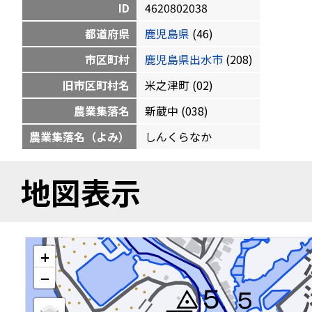
ID
4620802038
都道府県
鹿児島県
(46)
市区町村
鹿児島県出水市
(208)
旧市区町村名
米之津町 (02)
農業集落名
新蔵中 (038)
農業集落名（よみ）
しんくらなか
地図表示
+
−