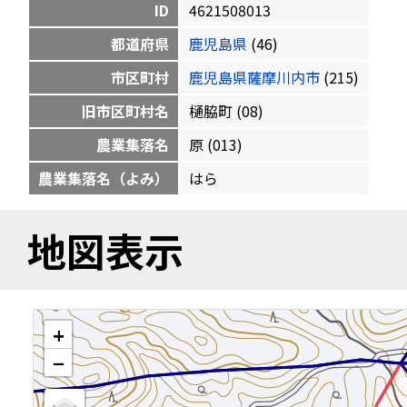
ID
4621508013
都道府県
鹿児島県
(46)
市区町村
鹿児島県薩摩川内市
(215)
旧市区町村名
樋脇町 (08)
農業集落名
原 (013)
農業集落名（よみ）
はら
地図表示
+
−