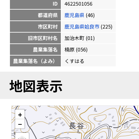
ID
4622501056
都道府県
鹿児島県
(46)
市区町村
鹿児島県姶良市
(225)
旧市区町村名
加治木町 (01)
農業集落名
楠原 (056)
農業集落名（よみ）
くすはる
地図表示
+
−