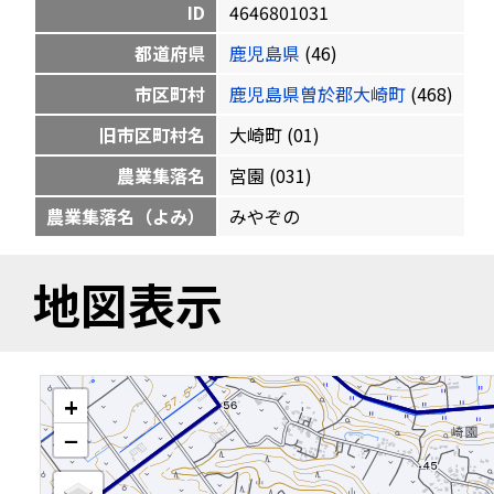
ID
4646801031
都道府県
鹿児島県
(46)
市区町村
鹿児島県曽於郡大崎町
(468)
旧市区町村名
大崎町 (01)
農業集落名
宮園 (031)
農業集落名（よみ）
みやぞの
地図表示
+
−