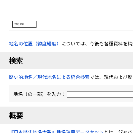
200 km
地名の位置（緯度経度）
については、今後も各種資料を精
検索
歴史的地名／現代地名による統合検索
では、現代および歴
地名（の一部）を入力：
概要
『日本歴史地名大系』地名項目データセット
とは、ジャパ