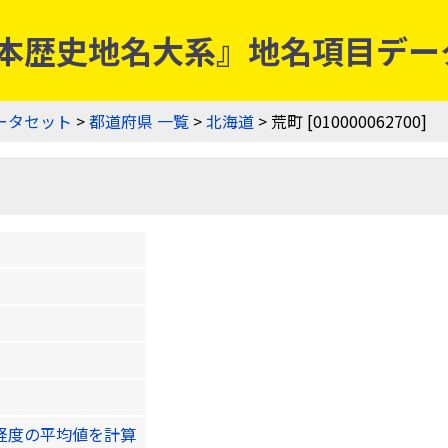
] | 『日本歴史地名大系』地名項目デ
ータセット
>
都道府県 一覧
>
北海道
> 荒町 [010000062700]
緯度経度の平均値を計算