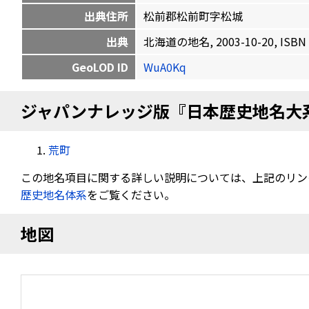
出典住所
松前郡松前町字松城
出典
北海道の地名, 2003-10-20, ISBN 
GeoLOD ID
WuA0Kq
ジャパンナレッジ版『日本歴史地名大
荒町
この地名項目に関する詳しい説明については、上記のリン
歴史地名体系
をご覧ください。
地図