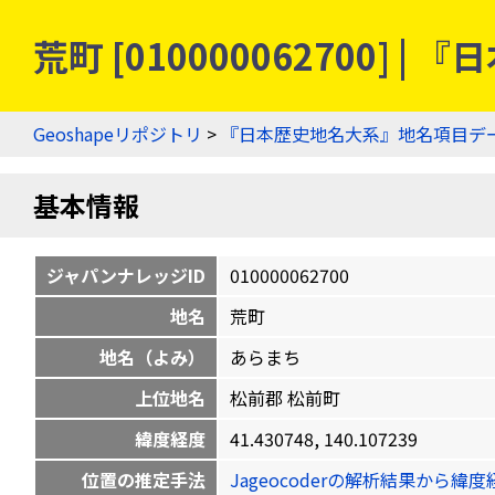
荒町 [010000062700
Geoshapeリポジトリ
>
『日本歴史地名大系』地名項目デ
基本情報
ジャパンナレッジID
010000062700
地名
荒町
地名（よみ）
あらまち
上位地名
松前郡 松前町
緯度経度
41.430748, 140.107239
位置の推定手法
Jageocoderの解析結果から