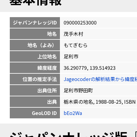
ジャパンナレッジID
090000253000
地名
茂手木村
地名（よみ）
もてぎむら
上位地名
足利市
緯度経度
36.290779, 139.514923
位置の推定手法
Jageocoderの解析結果から
出典住所
足利市野田町
出典
栃木県の地名, 1988-08-25, ISBN 
GeoLOD ID
bEo2Wa