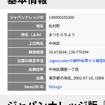
ジャパンナレッジID
130000105300
地名
松村町
地名（よみ）
まつむらちよう
上位地名
中央区
緯度経度
35.673634, 139.770294
位置の推定手法
Jageocoderの解析結果から
出典住所
中央区銀座一丁目
出典
東京都の地名, 2002-07-10, ISBN 
GeoLOD ID
hGsugo