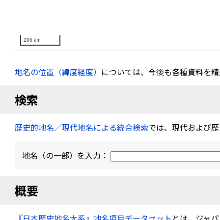
200 km
地名の位置（緯度経度）
については、今後も各種資料を精
検索
歴史的地名／現代地名による統合検索
では、現代および歴
地名（の一部）を入力：
概要
『日本歴史地名大系』地名項目データセット
とは、ジャパ