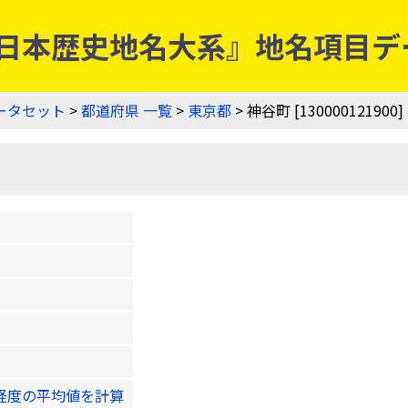
0] | 『日本歴史地名大系』地名項
ータセット
>
都道府県 一覧
>
東京都
> 神谷町 [130000121900]
緯度経度の平均値を計算