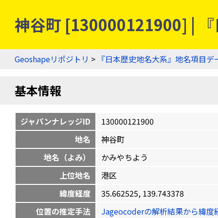
神谷町 [13000012190
Geoshapeリポジトリ
>
『日本歴史地名大系』地名項目デ
基本情報
ジャパンナレッジID
130000121900
地名
神谷町
地名（よみ）
かみやちよう
上位地名
港区
緯度経度
35.662525, 139.743378
位置の推定手法
Jageocoderの解析結果から