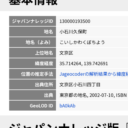
ジャパンナレッジID
130000193500
地名
小石川久保町
地名（よみ）
こいしかわくぼちよう
上位地名
文京区
緯度経度
35.714264, 139.742691
位置の推定手法
Jageocoderの解析結果から
出典住所
文京区小石川四丁目
出典
東京都の地名, 2002-07-10, ISBN 
GeoLOD ID
bA0kAb