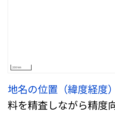
200 km
地名の位置（緯度経度
料を精査しながら精度