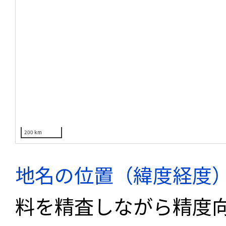
200 km
地名の位置（緯度経度
料を精査しながら精度