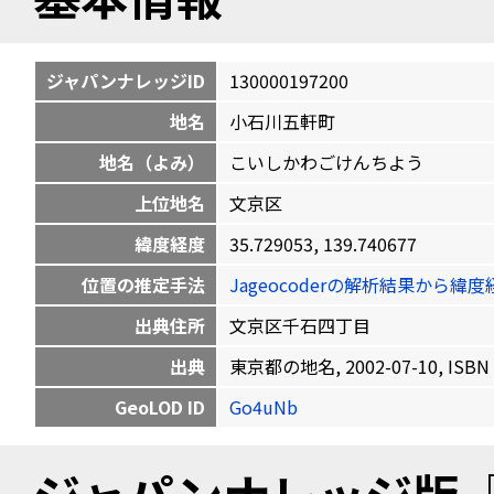
ジャパンナレッジID
130000197200
地名
小石川五軒町
地名（よみ）
こいしかわごけんちよう
上位地名
文京区
緯度経度
35.729053, 139.740677
位置の推定手法
Jageocoderの解析結果から
出典住所
文京区千石四丁目
出典
東京都の地名, 2002-07-10, ISBN 
GeoLOD ID
Go4uNb