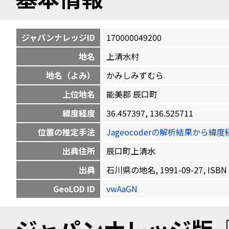
ジャパンナレッジID
170000049200
地名
上清水村
地名（よみ）
かみしみずむら
上位地名
能美郡 辰口町
緯度経度
36.457397, 136.525711
位置の推定手法
Jageocoderの解析結果から
出典住所
辰口町上清水
出典
石川県の地名, 1991-09-27, ISBN 
GeoLOD ID
vwAaGN