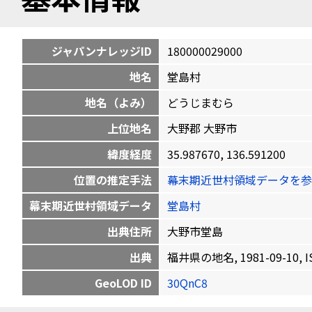
ジャパンナレッジID
180000029000
地名
堂島村
地名（よみ）
どうじまむら
上位地名
大野郡 大野市
緯度経度
35.987670, 136.591200
位置の推定手法
幕末期近世村領域データを参
幕末期近世村領域データ
堂島村
出典住所
大野市堂島
出典
福井県の地名, 1981-09-10, IS
GeoLOD ID
30QnC8