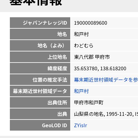
ジャパンナレッジID
190000089600
地名
和戸村
地名（よみ）
わどむら
上位地名
東八代郡 甲府市
緯度経度
35.653780, 138.618200
位置の推定手法
幕末期近世村領域データを参
幕末期近世村領域データ
和戸村
出典住所
甲府市和戸町
出典
山梨県の地名, 1995-11-20, IS
GeoLOD ID
ZYisIr