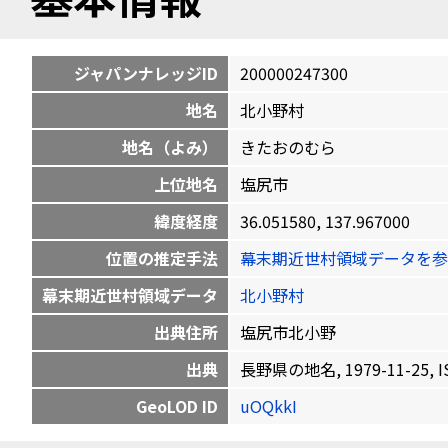
ジャパンナレッジID
200000247300
地名
北小野村
地名（よみ）
きたおのむら
上位地名
塩尻市
緯度経度
36.051580, 137.967000
位置の推定手法
幕末期近世村領域データを参
幕末期近世村領域データ
北小野村
出典住所
塩尻市北小野
出典
長野県の地名, 1979-11-25, IS
GeoLOD ID
uOQkkI