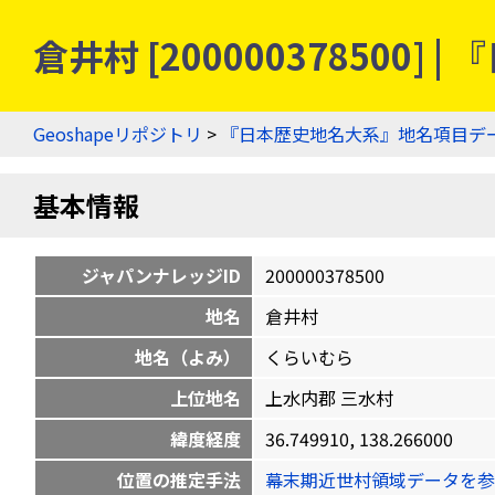
倉井村 [20000037850
Geoshapeリポジトリ
>
『日本歴史地名大系』地名項目デ
基本情報
ジャパンナレッジID
200000378500
地名
倉井村
地名（よみ）
くらいむら
上位地名
上水内郡 三水村
緯度経度
36.749910, 138.266000
位置の推定手法
幕末期近世村領域データを参