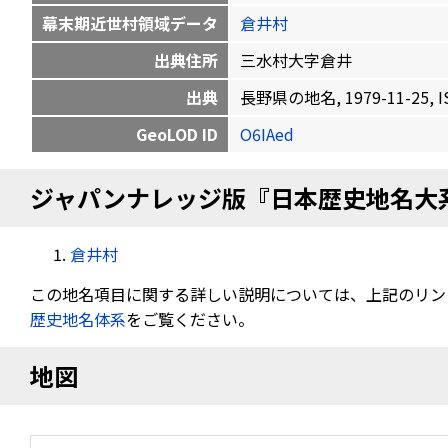
幕末期近世村領域データ
倉井村
出典住所
三水村大字倉井
出典
長野県の地名, 1979-11-25, IS
GeoLOD ID
O6IAed
ジャパンナレッジ版『日本歴史地名大
倉井村
この地名項目に関する詳しい説明については、上記のリン
歴史地名体系
をご覧ください。
地図