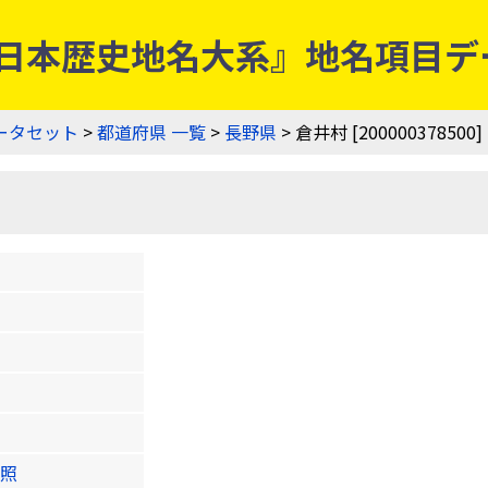
0] | 『日本歴史地名大系』地名項
ータセット
>
都道府県 一覧
>
長野県
> 倉井村 [200000378500]
照