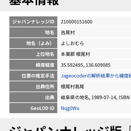
ジャパンナレッジID
210000151600
地名
吉尾村
地名（よみ）
よしおむら
上位地名
本巣郡 根尾村
緯度経度
35.592495, 136.609085
位置の推定手法
Jageocoderの解析結果から
出典住所
根尾村高尾
出典
岐阜県の地名, 1989-07-14, ISBN 
GeoLOD ID
Nqg0Wu