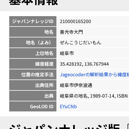
ジャパンナレッジID
210000165200
地名
善光寺大門
地名（よみ）
ぜんこうじだいもん
上位地名
岐阜市
緯度経度
35.428192, 136.767944
位置の推定手法
Jageocoderの解析結果から
出典住所
岐阜市伊奈波通
出典
岐阜県の地名, 1989-07-14, ISBN 
GeoLOD ID
EYuCNb