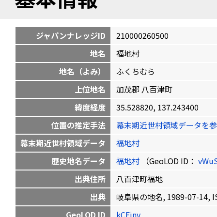
ジャパンナレッジID
210000260500
地名
福地村
地名（よみ）
ふくちむら
上位地名
加茂郡 八百津町
緯度経度
35.528820, 137.243400
位置の推定手法
幕末期近世村領域データを参
幕末期近世村領域データ
福地村
歴史地名データ
福地村
（GeoLOD ID：
vWu
出典住所
八百津町福地
出典
岐阜県の地名, 1989-07-14, IS
GeoLOD ID
kCEinv