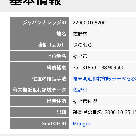
ジャパンナレッジID
220000109200
地名
佐野村
地名（よみ）
さのむら
上位地名
裾野市
緯度経度
35.181850, 138.909500
位置の推定手法
幕末期近世村領域データを参
幕末期近世村領域データ
佐野村
出典住所
裾野市佐野
出典
静岡県の地名, 2000-10-25, IS
GeoLOD ID
Mqugcu