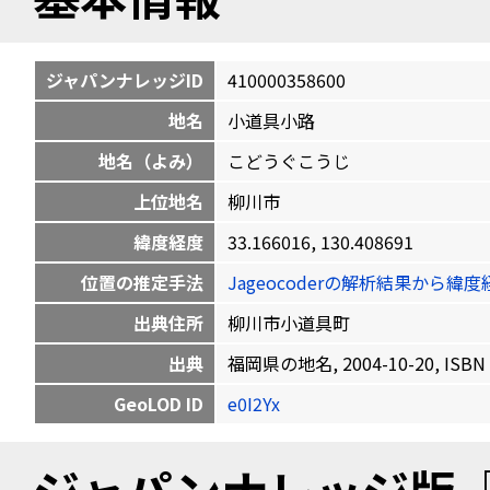
ジャパンナレッジID
410000358600
地名
小道具小路
地名（よみ）
こどうぐこうじ
上位地名
柳川市
緯度経度
33.166016, 130.408691
位置の推定手法
Jageocoderの解析結果から
出典住所
柳川市小道具町
出典
福岡県の地名, 2004-10-20, ISBN 
GeoLOD ID
e0I2Yx