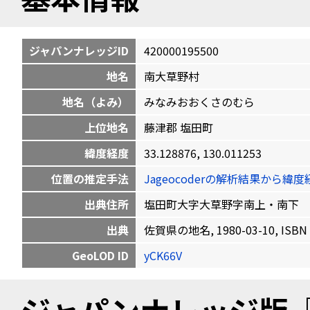
ジャパンナレッジID
420000195500
地名
南大草野村
地名（よみ）
みなみおおくさのむら
上位地名
藤津郡 塩田町
緯度経度
33.128876, 130.011253
位置の推定手法
Jageocoderの解析結果から
出典住所
塩田町大字大草野字南上・南下
出典
佐賀県の地名, 1980-03-10, ISBN 
GeoLOD ID
yCK66V