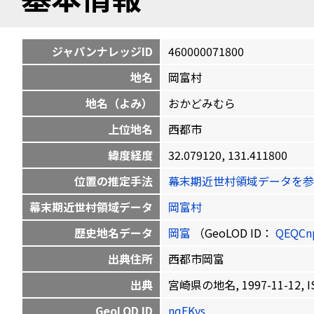
ジャパンナレッジID
460000071800
地名
岡富村
地名（よみ）
おかどみむら
上位地名
西都市
緯度経度
32.079120, 131.411800
位置の推定手法
幕末期近世村領域データを参
幕末期近世村領域データ
岡富村
歴史地名データ
岡富
（GeoLOD ID：
QEQCn
出典住所
西都市岡富
出典
宮崎県の地名, 1997-11-12, IS
GeoLOD ID
nqEKys