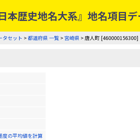
0] | 『日本歴史地名大系』地名項
ータセット
>
都道府県 一覧
>
宮崎県
> 唐人町 [460000156300]
緯度経度の平均値を計算