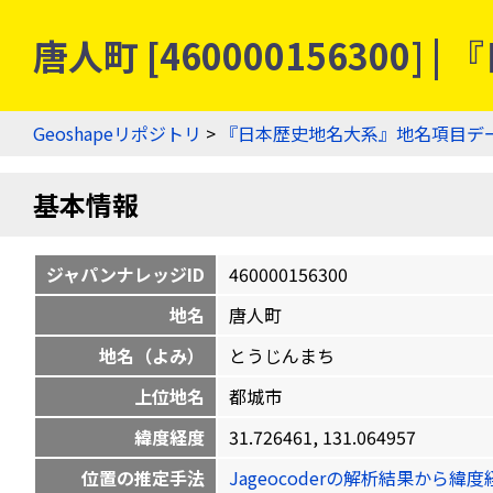
唐人町 [46000015630
Geoshapeリポジトリ
>
『日本歴史地名大系』地名項目デ
基本情報
ジャパンナレッジID
460000156300
地名
唐人町
地名（よみ）
とうじんまち
上位地名
都城市
緯度経度
31.726461, 131.064957
位置の推定手法
Jageocoderの解析結果から