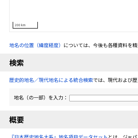
200 km
地名の位置（緯度経度）
については、今後も各種資料を精
検索
歴史的地名／現代地名による統合検索
では、現代および歴
地名（の一部）を入力：
概要
『日本歴史地名大系』地名項目データセット
とは、ジャパ