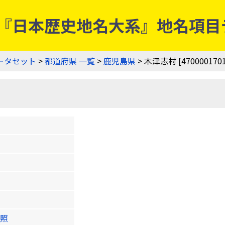
00] | 『日本歴史地名大系』地名
ータセット
>
都道府県 一覧
>
鹿児島県
> 木津志村 [4700001701
照