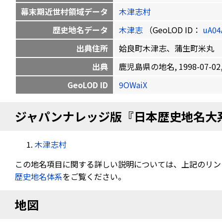
幕末期近世村領域データ
木津志村
歴史地名データ
木津志
（GeoLOD ID：
uA0
出典住所
姶良町木津志、蒲生町米丸
出典
鹿児島県の地名, 1998-07-02, 
GeoLOD ID
9OWaiX
ジャパンナレッジ版『日本歴史地名大
木津志村
この地名項目に関する詳しい説明については、上記のリン
歴史地名体系
をご覧ください。
地図