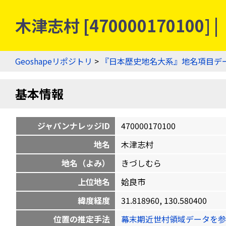
木津志村 [4700001701
Geoshapeリポジトリ
>
『日本歴史地名大系』地名項目デ
基本情報
ジャパンナレッジID
470000170100
地名
木津志村
地名（よみ）
きづしむら
上位地名
姶良市
緯度経度
31.818960, 130.580400
位置の推定手法
幕末期近世村領域データを参