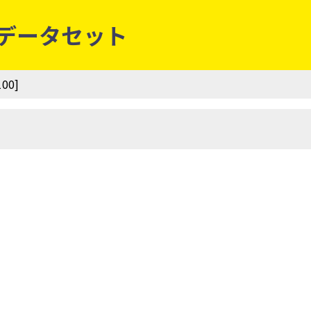
項目データセット
00]