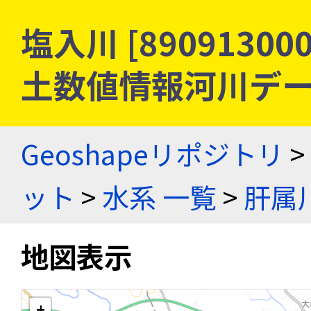
塩入川 [89091300
土数値情報河川デ
Geoshapeリポジトリ
>
ット
>
水系 一覧
>
肝属
地図表示
+