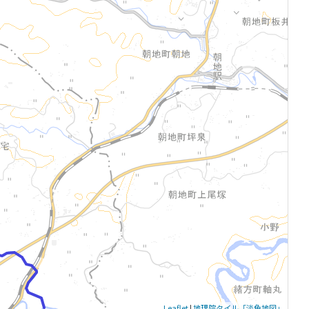
Leaflet
|
地理院タイル「淡色地図」