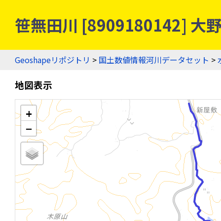
笹無田川 [8909180142
Geoshapeリポジトリ
>
国土数値情報河川データセット
>
地図表示
+
−