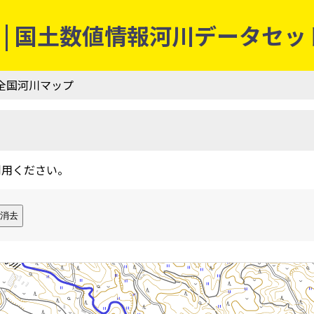
| 国土数値情報河川データセッ
 全国河川マップ
利用ください。