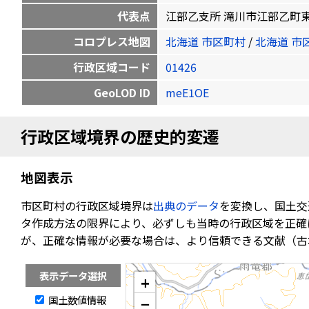
代表点
江部乙支所 滝川市江部乙町東11-13-
コロプレス地図
北海道 市区町村
/
北海道 市
行政区域コード
01426
GeoLOD ID
meE1OE
行政区域境界の歴史的変遷
地図表示
市区町村の行政区域境界は
出典のデータ
を変換し、国土交
タ作成方法の限界により、必ずしも当時の行政区域を正確
が、正確な情報が必要な場合は、より信頼できる文献（古
表示データ選択
+
国土数値情報
−