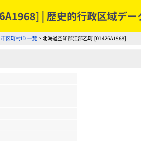
6A1968] | 歴史的行政区域デ
>
市区町村ID 一覧
> 北海道空知郡江部乙町 [01426A1968]