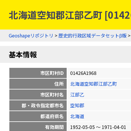
北海道空知郡江部乙町 [0142
Geoshapeリポジトリ
>
歴史的行政区域データセットβ版
基本情報
市区町村ID
01426A1968
住所
北海道空知郡江部乙町
市区町村名
江部乙
郡・政令指定都市名
空知郡
都道府県名
北海道
有効期間
1952-05-05 〜 1971-04-01