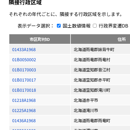
隣接行政区域
それぞれの年代ごとに、隣接する行政区域を示します。
表示データ選択：
国土数値情報
行政界変遷DB
市区町村ID
住所
01433A1968
北海道雨竜郡妹背牛町
01B0050002
北海道雨竜郡雨竜村
01B0170003
北海道空知郡音江村
01B0170017
北海道空知郡赤平町
01B0170018
北海道空知郡滝川町
01218A1968
北海道赤平市
01225A1968
北海道滝川市
01436A1968
北海道雨竜郡雨竜町