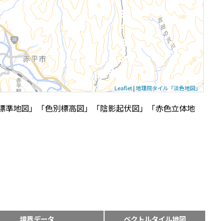
Leaflet
|
地理院タイル「淡色地図」
標準地図」「色別標高図」「陰影起伏図」「赤色立体地
境界データ
ベクトルタイル地図