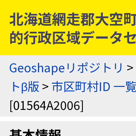
北海道網走郡大空町 [0
的行政区域データセ
Geoshapeリポジトリ
>
トβ版
>
市区町村ID 一
[01564A2006]
基本情報