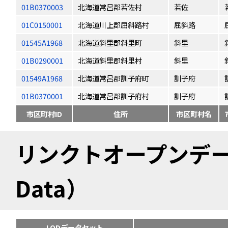
01B0370003
北海道常呂郡若佐村
若佐
01C0150001
北海道川上郡屈斜路村
屈斜路
01545A1968
北海道斜里郡斜里町
斜里
01B0290001
北海道斜里郡斜里村
斜里
01549A1968
北海道常呂郡訓子府町
訓子府
01B0370001
北海道常呂郡訓子府村
訓子府
市区町村ID
住所
市区町村名
リンクトオープンデータ（
Data）
LODデータセット