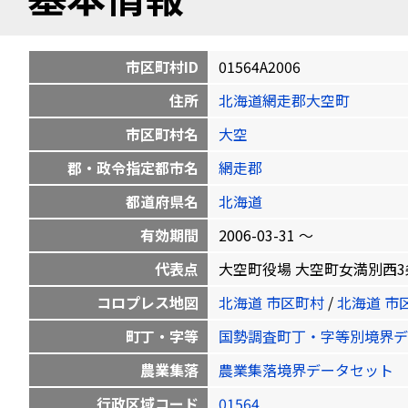
市区町村ID
01564A2006
住所
北海道網走郡大空町
市区町村名
大空
郡・政令指定都市名
網走郡
都道府県名
北海道
有効期間
2006-03-31 〜
代表点
大空町役場 大空町女満別西3条4-1-1
コロプレス地図
北海道 市区町村
/
北海道 市
町丁・字等
国勢調査町丁・字等別境界デ
農業集落
農業集落境界データセット
行政区域コード
01564