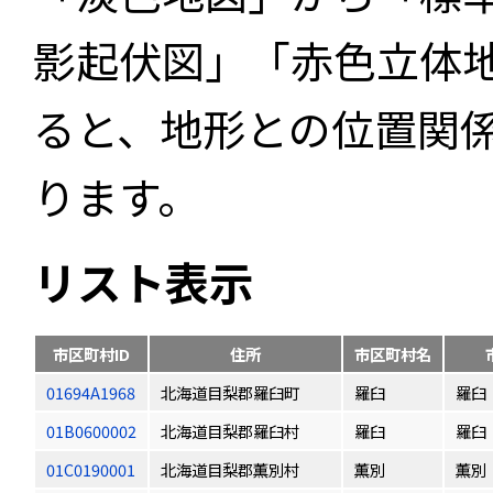
影起伏図」「赤色立体
ると、地形との位置関
ります。
リスト表示
市区町村ID
住所
市区町村名
01694A1968
北海道目梨郡羅臼町
羅臼
羅臼
01B0600002
北海道目梨郡羅臼村
羅臼
羅臼
01C0190001
北海道目梨郡薫別村
薫別
薫別