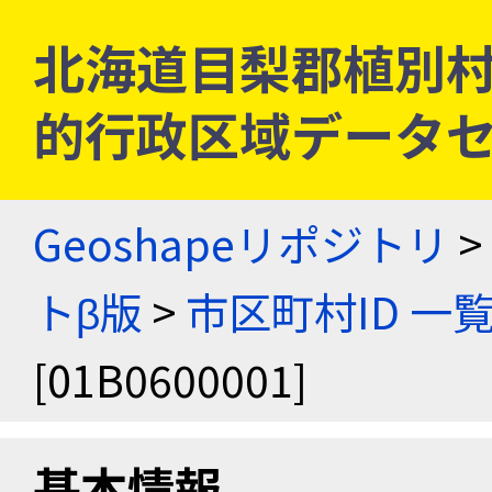
北海道目梨郡植別村 [0
的行政区域データセ
Geoshapeリポジトリ
>
トβ版
>
市区町村ID 一
[01B0600001]
基本情報