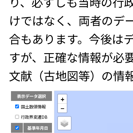
り、必ずしも当時の行
けではなく、両者のデ
合もあります。今後は
すが、正確な情報が必
文献（古地図等）の情
表示データ選択
+
国土数値情報
−
行政界変遷DB
基準年月日