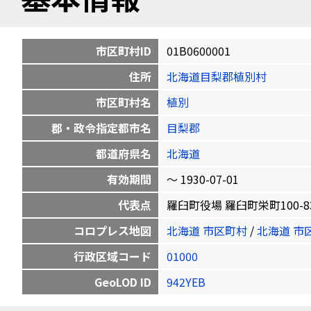
市区町村ID
01B0600001
住所
北海道目梨郡植別村
市区町村名
植別
郡・政令指定都市名
目梨郡
都道府県名
北海道
有効期間
〜 1930-07-01
代表点
羅臼町役場 羅臼町栄町100-83 44
コロプレス地図
北海道 市区町村
/
北海道 市
行政区域コード
01000
GeoLOD ID
942YEB