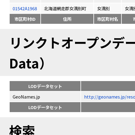
01542A1968
北海道網走郡女満別町
女満別
女満
市区町村ID
住所
市区町村名
リンクトオープンデータ（
Data）
LODデータセット
GeoNames.jp
http://geonames.jp
LODデータセット
検索