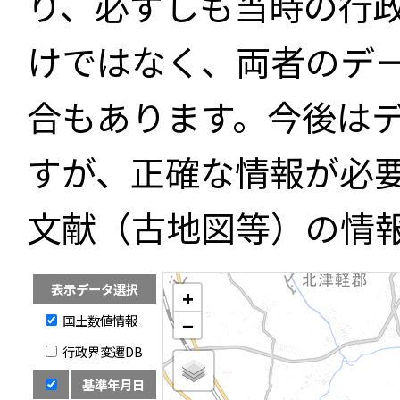
り、必ずしも当時の行
けではなく、両者のデ
合もあります。今後は
すが、正確な情報が必
文献（古地図等）の情
表示データ選択
+
国土数値情報
−
行政界変遷DB
基準年月日