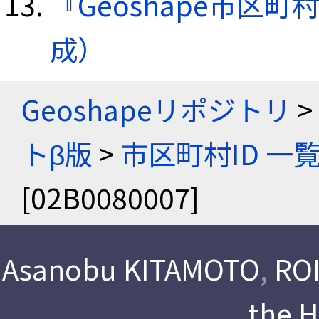
『Geoshape市区町
成）
Geoshapeリポジトリ
>
トβ版
>
市区町村ID 一
[02B0080007]
Asanobu KITAMOTO
,
ROI
the 