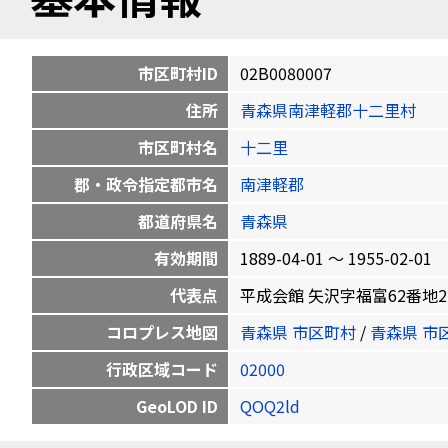
市区町村ID
02B0080007
住所
青森県南津軽郡十二里村
市区町村名
十二里
郡・政令指定都市名
南津軽郡
都道府県名
青森県
有効期間
1889-04-01 〜 1955-02-01
代表点
平成会館 矢沢字福富62番地2 40.6
コロプレス地図
青森県 市区町村
/
青森県 市
行政区域コード
02000
GeoLOD ID
QOQ2ld