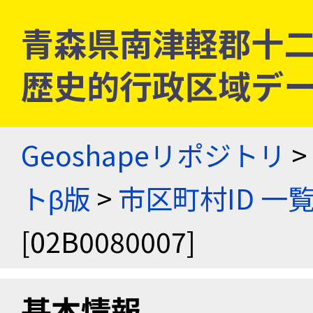
青森県南津軽郡十二里村 
歴史的行政区域デー
Geoshapeリポジトリ
>
トβ版
>
市区町村ID 一
[02B0080007]
基本情報