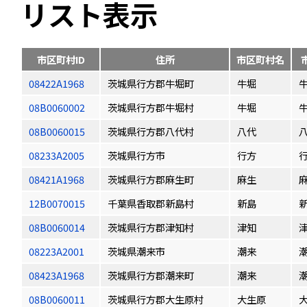
リスト表示
市区町村ID
住所
市区町村名
08422A1968
茨城県行方郡牛堀町
牛堀
08B0060002
茨城県行方郡牛堀村
牛堀
08B0060015
茨城県行方郡八代村
八代
08233A2005
茨城県行方市
行方
08421A1968
茨城県行方郡麻生町
麻生
12B0070015
千葉県香取郡新島村
新島
08B0060014
茨城県行方郡津知村
津知
08223A2001
茨城県潮来市
潮来
08423A1968
茨城県行方郡潮来町
潮来
08B0060011
茨城県行方郡大生原村
大生原