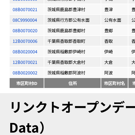
08B0070021
茨城県鹿島郡豊津村
豊津
08C9990004
茨城県行方郡公有水面
公有水面
08B0070020
茨城県鹿島郡豊郷村
豊郷
12B0070006
千葉県香取郡香取町
香取
08B0020004
茨城県稲敷郡伊崎村
伊崎
12B0070021
千葉県香取郡大倉村
大倉
08B0020002
茨城県稲敷郡阿波村
阿波
市区町村ID
住所
市区町村名
リンクトオープンデータ（
Data）