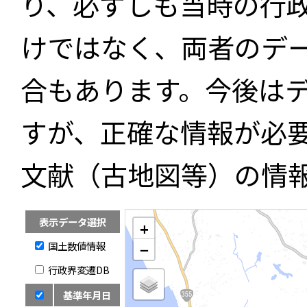
り、必ずしも当時の行
けではなく、両者のデ
合もあります。今後は
すが、正確な情報が必
文献（古地図等）の情
表示データ選択
+
国土数値情報
−
行政界変遷DB
基準年月日