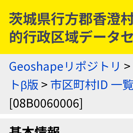
茨城県行方郡香澄村 [0
的行政区域データセ
Geoshapeリポジトリ
>
トβ版
>
市区町村ID 一
[08B0060006]
基本情報