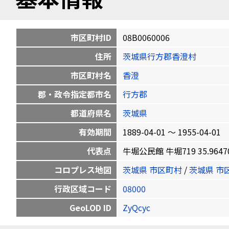
市区町村ID
08B0060006
住所
茨城県行方郡香澄村
市区町村名
香澄
郡・政令指定都市名
行方郡
都道府県名
茨城県
有効期間
1889-04-01 〜 1955-04-01
代表点
牛堀公民館 牛堀719 35.964700
コロプレス地図
茨城県 市区町村
/
茨城県 市
行政区域コード
08000
GeoLOD ID
ZyQcyc