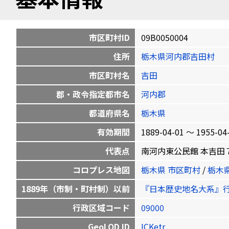
市区町村ID
09B0050004
住所
栃木県河内郡吉田村
市区町村名
吉田
郡・政令指定都市名
河内郡
都道府県名
栃木県
有効期間
1889-04-01 〜 1955-04
代表点
南河内東公民館 本吉田７８３ 3
コロプレス地図
栃木県 市区町村
/
栃木
1889年（市制・町村制）以前
『日本歴史地名大系』
行政区域コード
09000
GeoLOD ID
ICKetr