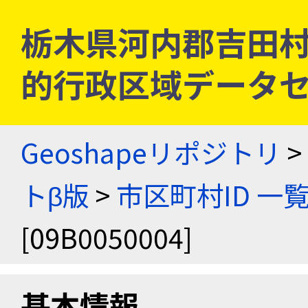
栃木県河内郡吉田村 [0
的行政区域データセ
Geoshapeリポジトリ
>
トβ版
>
市区町村ID 一
[09B0050004]
基本情報