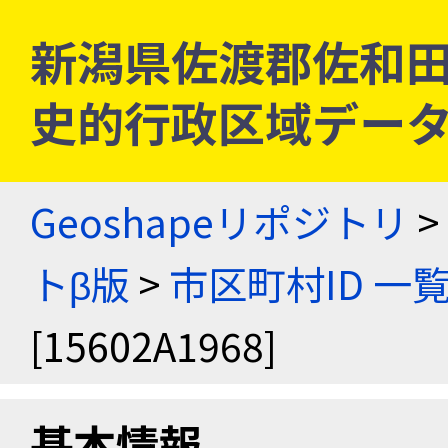
新潟県佐渡郡佐和田町 [
史的行政区域データ
Geoshapeリポジトリ
>
トβ版
>
市区町村ID 一
[15602A1968]
基本情報