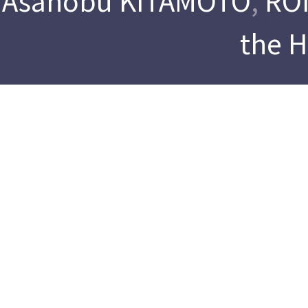
Asanobu KITAMOTO
,
ROI
the 