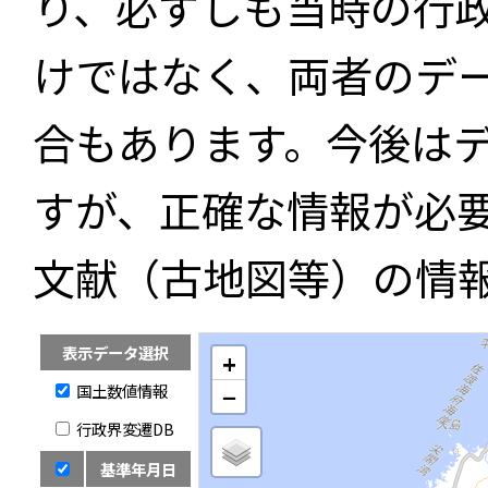
り、必ずしも当時の行
けではなく、両者のデ
合もあります。今後は
すが、正確な情報が必
文献（古地図等）の情
表示データ選択
+
国土数値情報
−
行政界変遷DB
基準年月日