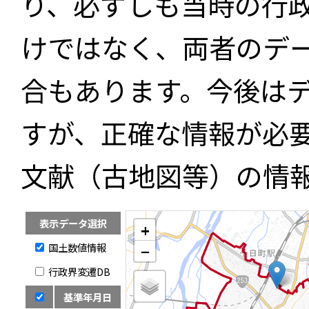
り、必ずしも当時の行
けではなく、両者のデ
合もあります。今後は
すが、正確な情報が必
文献（古地図等）の情
表示データ選択
+
国土数値情報
−
行政界変遷DB
基準年月日