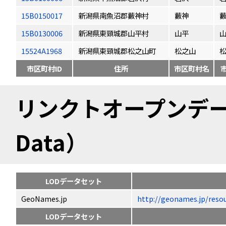
15B0150017
新潟県南魚沼郡藪神村
藪神
藪
15B0130006
新潟県東頸城郡山平村
山平
15524A1968
新潟県東頸城郡松之山町
松之山
市区町村ID
住所
市区町村名
リンクトオープンデータ（
Data）
LODデータセット
GeoNames.jp
http://geonames.jp/
LODデータセット