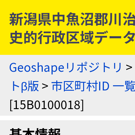
新潟県中魚沼郡川治村 [
史的行政区域データ
Geoshapeリポジトリ
>
トβ版
>
市区町村ID 一
[15B0100018]
基本情報