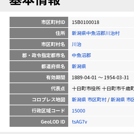
市区町村ID
15B0100018
住所
新潟県中魚沼郡川治村
市区町村名
川治
郡・政令指定都市名
中魚沼郡
都道府県名
新潟県
有効期間
1889-04-01 〜 1954-03-31
代表点
十日町市役所 十日町市千歳町3-3 3
コロプレス地図
新潟県 市区町村
/
新潟県 市
行政区域コード
15000
GeoLOD ID
tsAG7v