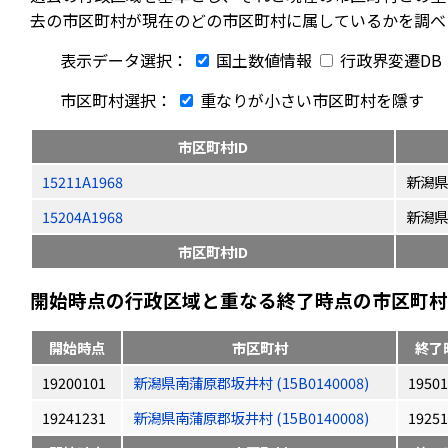
去の市区町村が現在のどの市区町村に属しているかを調べ
表示データ選択：
国土数値情報
行政界変遷DB
市区町村選択：
重なりが小さい市区町村を隱す
市区町村ID
15211A1968
新潟県
15204A1968
新潟県
市区町村ID
開始時点の行政区域と重なる終了時点の市区町村（
開始時点
市区町村
終了
19200101
新潟県南蒲原郡坂井村 (15B0140008)
19501
19241231
新潟県南蒲原郡坂井村 (15B0140008)
19251