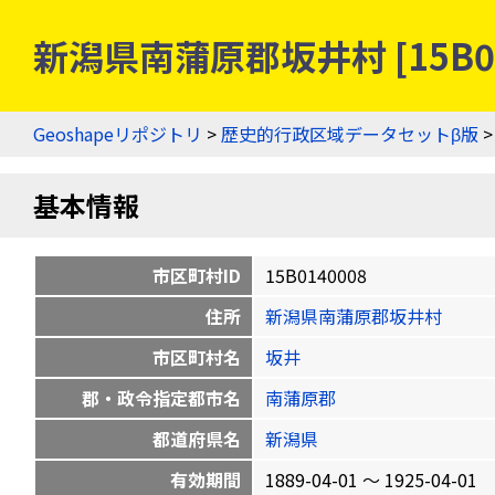
新潟県南蒲原郡坂井村 [15B0
Geoshapeリポジトリ
>
歴史的行政区域データセットβ版
基本情報
市区町村ID
15B0140008
住所
新潟県南蒲原郡坂井村
市区町村名
坂井
郡・政令指定都市名
南蒲原郡
都道府県名
新潟県
有効期間
1889-04-01 〜 1925-04-01