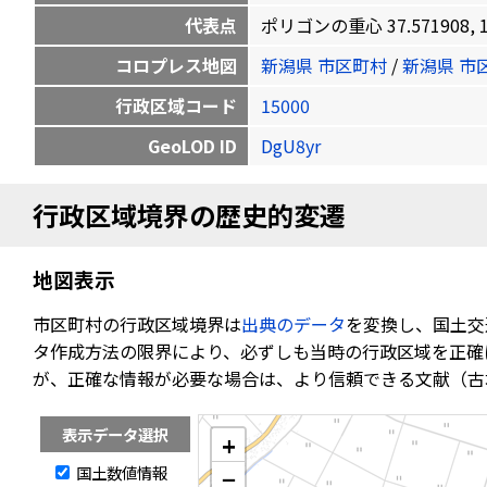
代表点
ポリゴンの重心 37.571908, 13
コロプレス地図
新潟県 市区町村
/
新潟県 市
行政区域コード
15000
GeoLOD ID
DgU8yr
行政区域境界の歴史的変遷
地図表示
市区町村の行政区域境界は
出典のデータ
を変換し、国土交
タ作成方法の限界により、必ずしも当時の行政区域を正確
が、正確な情報が必要な場合は、より信頼できる文献（古
表示データ選択
+
国土数値情報
−