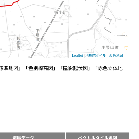
Leaflet
|
地理院タイル「淡色地図」
標準地図」「色別標高図」「陰影起伏図」「赤色立体地
境界データ
ベクトルタイル地図