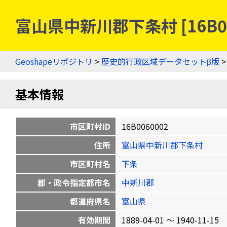
富山県中新川郡下条村 [16B0
Geoshapeリポジトリ
>
歴史的行政区域データセットβ版
基本情報
市区町村ID
16B0060002
住所
富山県中新川郡下条村
市区町村名
下条
郡・政令指定都市名
中新川郡
都道府県名
富山県
有効期間
1889-04-01 〜 1940-11-15