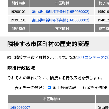
開始時点
市区町村
終了時
19200101
富山県中新川郡下条村 (16B0060002)
195010
19391231
富山県中新川郡下条村 (16B0060002)
194012
開始時点
市区町村
終了時
隣接する市区町村の歴史的変遷
緑は隣接する市区町村を示します。なお
ポリゴンデータの
隣接行政区域
それぞれの年代ごとに、隣接する行政区域を示します。
表示データ選択：
国土数値情報
行政界変遷DB
市区町村ID
16B0060007
富山県