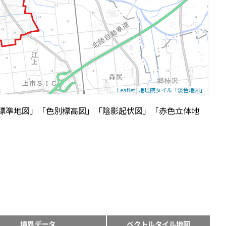
Leaflet
|
地理院タイル「淡色地図」
標準地図」「色別標高図」「陰影起伏図」「赤色立体地
境界データ
ベクトルタイル地図