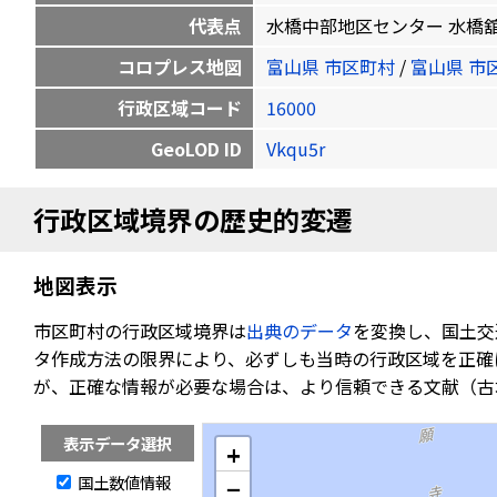
代表点
水橋中部地区センター 水橋舘町312-
コロプレス地図
富山県 市区町村
/
富山県 市
行政区域コード
16000
GeoLOD ID
Vkqu5r
行政区域境界の歴史的変遷
地図表示
市区町村の行政区域境界は
出典のデータ
を変換し、国土交
タ作成方法の限界により、必ずしも当時の行政区域を正確
が、正確な情報が必要な場合は、より信頼できる文献（古
表示データ選択
+
国土数値情報
−